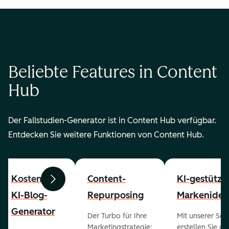
Beliebte Features in Content
Hub
Der Fallstudien-Generator ist in Content Hub verfügbar.
Entdecken Sie weitere Funktionen von Content Hub.
Kostenloser
Content-
KI-gestützt
Zurück
Weiter
KI-Blog-
Repurposing
Markenident
Generator
Der Turbo für Ihre
Mit unserer Sof
Marketingstrategie:
erstellen Sie g