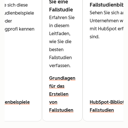
Sie eine
Fallstudienbibl
Sie sich diese
Fallstudie
Sehen Sie sich an,
lstudienbeispiele
Erfahren Sie
Unternehmen wie 
 jeder
in diesem
mit HubSpot erfol
ingprofi kennen
Leitfaden,
sind.
wie Sie die
besten
Fallstudien
verfassen.
Grundlagen
für das
Erstellen
udienbeispiele
von
HubSpot-Biblioth
Fallstudien
Fallstudien