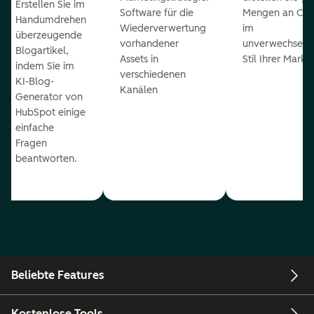
Erstellen Sie im
Software für die
Mengen an Con
Handumdrehen
Wiederverwertung
im
überzeugende
vorhandener
unverwechselb
Blogartikel,
Assets in
Stil Ihrer Marke
indem Sie im
verschiedenen
KI-Blog-
Kanälen
Generator von
HubSpot einige
einfache
Fragen
beantworten.
Beliebte Features
Kostenlose Tools