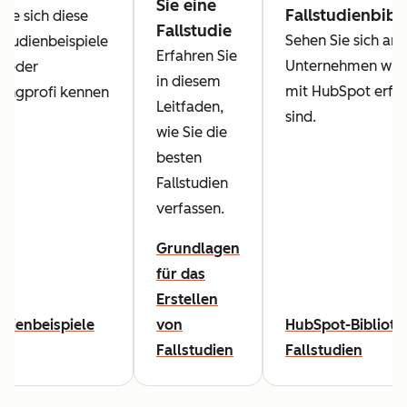
Sie eine
Fallstudienbibl
Sie sich diese
Fallstudie
Sehen Sie sich an,
lstudienbeispiele
Erfahren Sie
Unternehmen wie 
 jeder
in diesem
mit HubSpot erfol
ingprofi kennen
Leitfaden,
sind.
wie Sie die
besten
Fallstudien
verfassen.
Grundlagen
für das
Erstellen
udienbeispiele
von
HubSpot-Biblioth
Fallstudien
Fallstudien