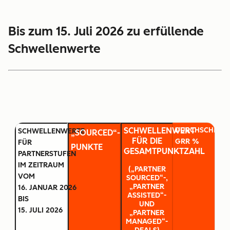
Bis zum 15. Juli 2026 zu erfüllende
Schwellenwerte
SCHWELLENWERT
DURCHSCHNITT
SCHWELLENWERTE
„SOURCED“-
FÜR DIE
GRR %
FÜR
PUNKTE
GESAMTPUNKTZAHL
PARTNERSTUFEN
IM ZEITRAUM
(„PARTNER
VOM
SOURCED“-,
„PARTNER
16. JANUAR 2026
ASSISTED“-
BIS
UND
15. JULI 2026
„PARTNER
MANAGED“-