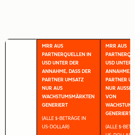
MRR AUS
MRR AUS
PARTNERQUELLEN IN
PARTNERQUE
USD UNTER DER
USD UNTER 
ANNAHME, DASS DER
ANNAHME, D
PARTNER UMSATZ
PARTNER U
NUR AUS
NUR AUSSERH
WACHSTUMSMÄRKTEN
ON W
GENERIERT
ACHSTUMSM
ENERIERT
(ALLE $-BETRÄGE IN
US-DOLLAR)
(ALLE $-BETR