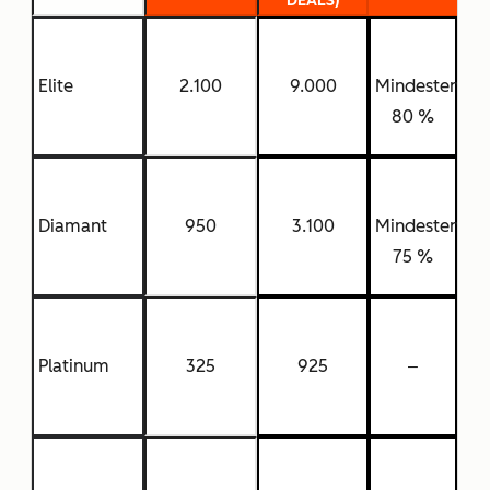
DEALS)
Elite
2.100
9.000
Mindestens
80 %
Diamant
950
3.100
Mindestens
75 %
Platinum
325
925
‒