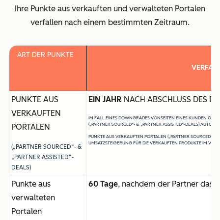
Ihre Punkte aus verkauften und verwalteten Portalen
verfallen nach einem bestimmten Zeitraum.
ART DER PUNKTE
VERFAL
PUNKTE AUS
EIN JAHR
NACH ABSCHLUSS DES DE
VERKAUFTEN
IM FALL EINES DOWNGRADES VONSEITEN EINES KUNDEN ODER
(„PARTNER SOURCED“- & „PARTNER ASSISTED“-DEALS) AUTOMAT
PORTALEN
PUNKTE AUS VERKAUFTEN PORTALEN („PARTNER SOURCED“- &
UMSATZSTEIGERUNG FÜR DIE VERKAUFTEN PRODUKTE IM VERLA
(„PARTNER SOURCED“- &
„PARTNER ASSISTED“-
DEALS)
Punkte aus
60 Tage
, nachdem der Partner das l
verwalteten
Portalen