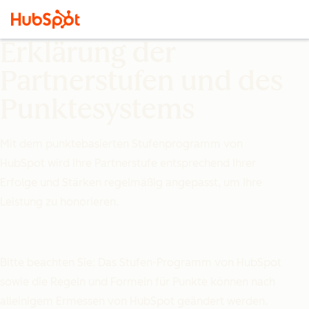
Erklärung der
Partnerstufen und des
Punktesystems
Mit dem punktebasierten Stufenprogramm von
HubSpot wird Ihre Partnerstufe entsprechend Ihrer
Erfolge und Stärken regelmäßig angepasst, um Ihre
Leistung zu honorieren.
Bitte beachten Sie:
Das Stufen-Programm von HubSpot
sowie die Regeln und Formeln für Punkte können nach
alleinigem Ermessen von HubSpot geändert werden.