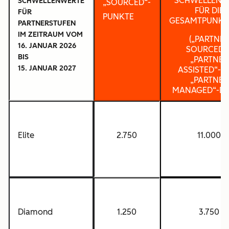
SCHWELLENW
SCHWELLENWERTE
„SOURCED“-
FÜR DIE
FÜR
PUNKTE
GESAMTPUNKT
PARTNERSTUFEN
IM ZEITRAUM VOM
(„PARTNE
16. JANUAR 2026
SOURCED“-
BIS
„PARTNER
15. JANUAR 2027
ASSISTED“- 
„PARTNER
MANAGED“-DE
Elite
2.750
11.000
Diamond
1.250
3.750