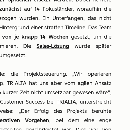
zunächst auf 14 Fokusländer, woraufhin die
gezogen wurden. Ein Unterfangen, das nicht
Hintergrund einer straffen Timeline: Das Team
n von je knapp 14 Wochen
gesetzt, um die
imieren. Die
Sales-Lösung
wurde später
 umgesetzt.
: die Projektsteuerung. „Wir operieren
ip, TRIALTA hat uns aber vom agilen Ansatz
o kurzer Zeit nicht umsetzbar gewesen wäre“,
Customer Success bei TRIALTA, unterstreicht
weise: „Der Erfolg des Projekts beruhte
terativen Vorgehen
, bei dem eine enge
ktseiten gewährleistet war. Dies war von