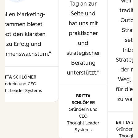
weil si
Tag an zur
traditi
Seite und
 allen Marketing-
Outbo
hat uns mit
ogrammen bietet
Strate
praktischer
pot den klarsten
setzt
und
ad zu Erfolg und
Inbo
strategischer
nehmenswachstum.
Strategi
Beratung
der ric
unterstützt.
BRITTA SCHLÖMER
Weg, u
ründerin und CEO
für die 
ught Leader Systems
BRITTA
zu wap
SCHLÖMER
Gründerin und
CEO
BRITTA S
Thought Leader
Gründerin
Systems
Thought 