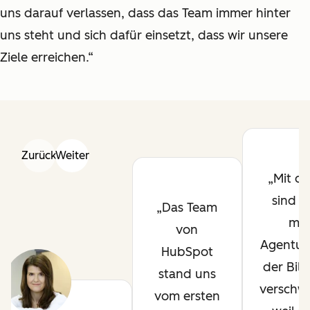
uns darauf verlassen, dass das Team immer hinter
uns steht und sich dafür einsetzt, dass wir unsere
Ziele erreichen.“
Zurück
Weiter
Mit de
sind 
Das Team
me
von
Agentur
HubSpot
der Bild
stand uns
verschw
vom ersten