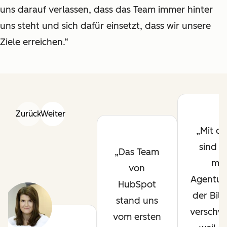
uns darauf verlassen, dass das Team immer hinter
uns steht und sich dafür einsetzt, dass wir unsere
Ziele erreichen.“
Zurück
Weiter
Mit de
sind 
Das Team
me
von
Agentur
HubSpot
der Bild
stand uns
verschw
vom ersten