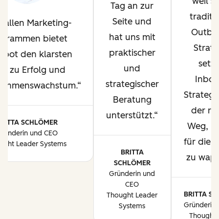
weil si
Tag an zur
traditi
Seite und
 allen Marketing-
Outbo
hat uns mit
ogrammen bietet
Strate
praktischer
pot den klarsten
setzt
und
ad zu Erfolg und
Inbo
strategischer
nehmenswachstum.
Strategi
Beratung
der ric
unterstützt.
BRITTA SCHLÖMER
Weg, u
ründerin und CEO
für die 
ught Leader Systems
BRITTA
zu wap
SCHLÖMER
Gründerin und
CEO
BRITTA S
Thought Leader
Gründerin
Systems
Thought 