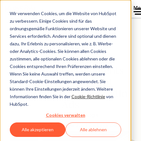
Me
Wir verwenden Cookies, um die Website von HubSpot
zu verbessern. Einige Cookies sind für das
Verzeichnis
ordnungsgemäße Funktionieren unserer Website und
Services erforderlich. Andere sind optional und dienen
dazu, Ihr Erlebnis zu personalisieren, wie z. B. Werbe-
oder Analytics-Cookies. Sie können allen Cookies
Spryker erreicht
zustimmen, alle optionalen Cookies ablehnen oder die
Cookies entsprechend Ihren Präferenzen einstellen.
500.000 Engagements
Wenn Sie keine Auswahl treffen, werden unsere
durch die HubSpot-
Standard-Cookie-Einstellungen angewendet. Sie
können Ihre Einstellungen jederzeit ändern. Weitere
Integration mit LinkedIn
Informationen finden Sie in der
Cookie-Richtlinie
von
Ads
HubSpot.
Cookies verwalten
Software und Technologie
Großunternehmen (über 200 Mitarbeitende)
Alle akzeptieren
Alle ablehnen