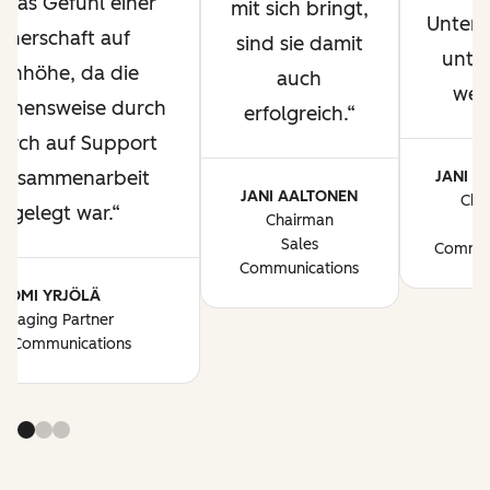
 das Gefühl einer
mit sich bringt,
Unter
tnerschaft auf
sind sie damit
unter
enhöhe, da die
auch
wer
ehensweise durch
erfolgreich.
urch auf Support
Zusammenarbeit
JANI A
JANI AALTONEN
Cha
sgelegt war.
Chairman
S
Sales
Commun
Communications
TOMI YRJÖLÄ
anaging Partner
es Communications