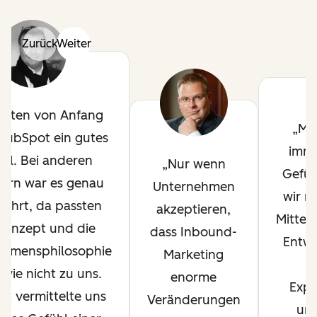
Zurück
Weiter
atten von Anfang
Ma
 HubSpot ein gutes
imme
hl. Bei anderen
Nur wenn
Gefüh
tern war es genau
Unternehmen
wir mi
ehrt, da passten
akzeptieren,
Mitteln
Konzept und die
dass Inbound-
Entwi
ehmensphilosophie
Marketing
u
wie nicht zu uns.
enorme
Expa
t vermittelte uns
Veränderungen
uns