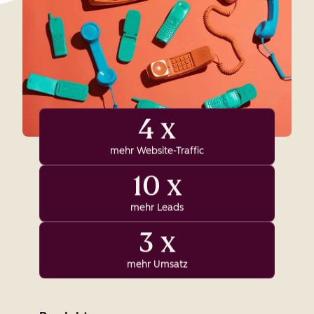
4 x
mehr Website-Traffic
10 x
mehr Leads
3 x
mehr Umsatz