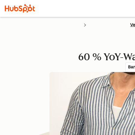
Ve
60 % YoY-Wa
Ban