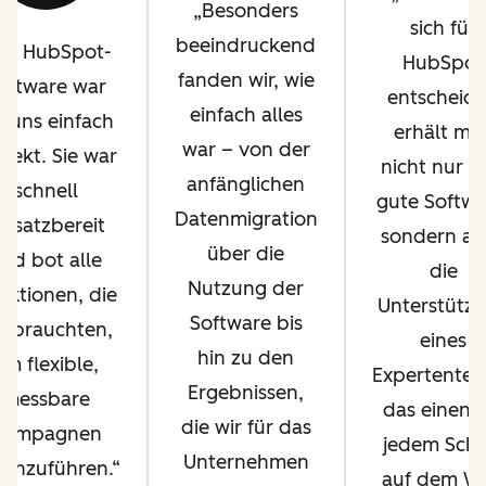
Besonders
sich für
beeindruckend
ie HubSpot-
HubSpot
fanden wir, wie
oftware war
entscheide
einfach alles
r uns einfach
erhält ma
war – von der
rfekt. Sie war
nicht nur e
anfänglichen
schnell
gute Softwa
Datenmigration
insatzbereit
sondern au
über die
nd bot alle
die
Nutzung der
nktionen, die
Unterstütz
Software bis
r brauchten,
eines
hin zu den
um flexible,
Expertentea
Ergebnissen,
messbare
das einen b
die wir für das
Kampagnen
jedem Schri
Unternehmen
rchzuführen.
auf dem W