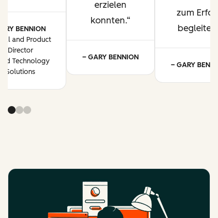
erzielen
zum Erfol
konnten.
begleitet.
ARY BENNION
ital and Product
Director
– GARY BENNION
oud Technology
– GARY BENN
Solutions