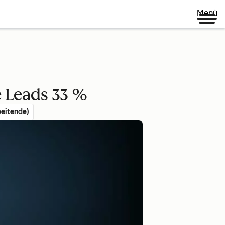
Menü
e Leads 33 %
eitende)