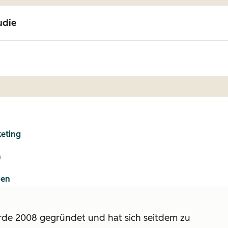
udie
keting
n
sen
rde 2008 gegründet und hat sich seitdem zu