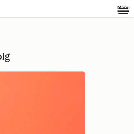
Menü
olg