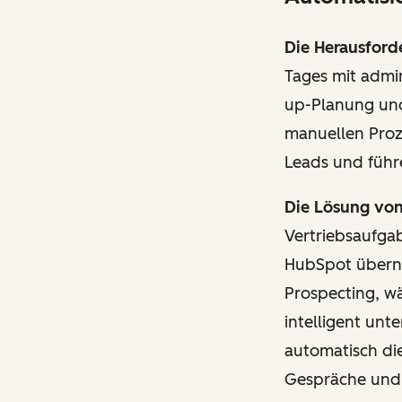
Die Herausford
Tages mit admi
up-Planung und
manuellen Proz
Leads und führ
Die Lösung vo
Vertriebsaufga
HubSpot übern
Prospecting, w
intelligent unt
automatisch die
Gespräche und 