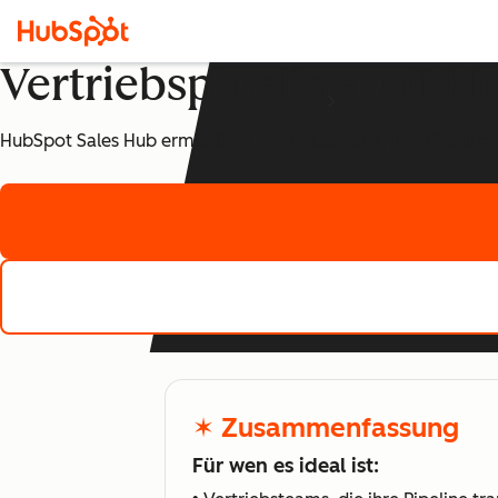
Vertriebspipeline mit 
HubSpot Sales Hub ermöglicht Vertriebsteams, ihre Pipeline s
✶ Zusammenfassung
Für wen es ideal ist: