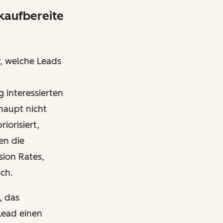
 kaufbereite
r, welche Leads
g interessierten
haupt nicht
iorisiert,
en die
sion Rates,
ich.
, das
Lead einen