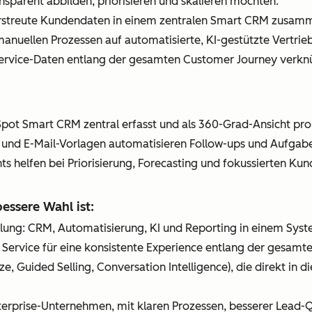
ransparent abbilden, priorisieren und skalieren möchten.
rstreute Kundendaten in einem zentralen Smart CRM zusamm
nuellen Prozessen auf automatisierte, KI-gestützte Vertri
 Service-Daten entlang der gesamten Customer Journey verkn
pot Smart CRM zentral erfasst und als 360-Grad-Ansicht pro
 und E-Mail-Vorlagen automatisieren Follow-ups und Aufgabe
ghts helfen bei Priorisierung, Forecasting und fokussierten K
ssere Wahl ist:
mlung: CRM, Automatisierung, KI und Reporting in einem Syst
d Service für eine konsistente Experience entlang der gesam
ze, Guided Selling, Conversation Intelligence), die direkt in 
terprise-Unternehmen, mit klaren Prozessen, besserer Lead-