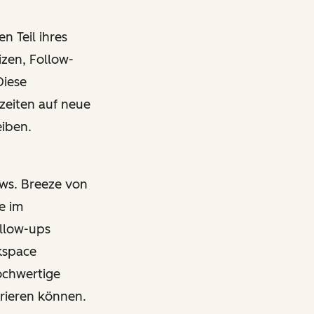
n Teil ihres
zen, Follow-
Diese
zeiten auf neue
eiben.
ows. Breeze von
e im
llow-ups
rkspace
ochwertige
rieren können.