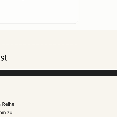
st
n Reihe
hin zu