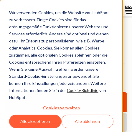
Me
Wir verwenden Cookies, um die Website von HubSpot
zu verbessern. Einige Cookies sind für das
ordnungsgemäße Funktionieren unserer Website und
Services erforderlich. Andere sind optional und dienen
HubSpot Bibliothek
dazu, Ihr Erlebnis zu personalisieren, wie z. B. Werbe-
oder Analytics-Cookies. Sie können allen Cookies
zustimmen, alle optionalen Cookies ablehnen oder die
Entdecken Sie E-Books, Tools, Guides, Vorlagen und
Cookies entsprechend Ihren Präferenzen einstellen.
Berichte – alles für Ihr Unternehmenswachstum. Filtern
Wenn Sie keine Auswahl treffen, werden unsere
Sie nach Thema oder Format und finden Sie das
Standard-Cookie-Einstellungen angewendet. Sie
Richtige.
können Ihre Einstellungen jederzeit ändern. Weitere
Informationen finden Sie in der
Cookie-Richtlinie
von
HubSpot.
Alle Inhalte
Cookies verwalten
Alle akzeptieren
Alle ablehnen
Aktuelle Berichte