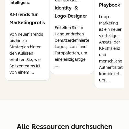
Intelligenz
Playbook
Identity- &
KI-Trends für
Logo-Designer
Loop-
Marketingprofis
Marketing
Erstellen Sie im
ist ein neuer
Handumdrehen
Von neuen Trends
vierteiliger
benutzerdefinierte
bis hin zu
Ansatz, der
Logos, Icons und
Strategien hinter
KI-Effizienz
Farbpaletten, um
den Kulissen
und
eine einzigartige
erfahren Sie, wie
menschliche
...
Spitzenteams KI
Authentizität
von einem ...
kombiniert,
um ...
Alle Ressourcen durchsuchen