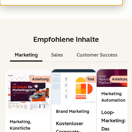
Empfohlene Inhalte
Marketing
Sales
Customer Success
KI
Anleitung
Tool
Anleitung
Marketing
Automation
Brand Marketing
Loop-
Marketing:
Marketing,
Kostenloser
Künstliche
Das
Corporate-