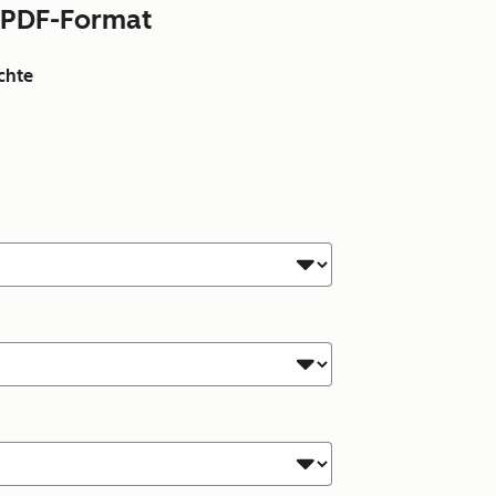
m PDF-Format
chte