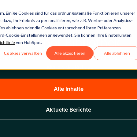
n. Einige Cookies sind für das ordnungsgemäße Funktionieren unserer
dazu, Ihr Erlebnis zu personalisieren, wie z. B. Werbe- oder Analytics-
kies ablehnen oder die Cookies entsprechend Ihren Präferenzen
ard-Cookie-Einstellungen angewendet. Sie können Ihre Einstellungen
HubSpot Bibliothek
chtlinie
von HubSpot.
Cookies verwalten
Alle akzeptieren
Alle ablehnen
Vorlagen und Berichte – alles für Ihr Unternehmenswachstum.
finden Sie das Richtige.
Alle Inhalte
Aktuelle Berichte