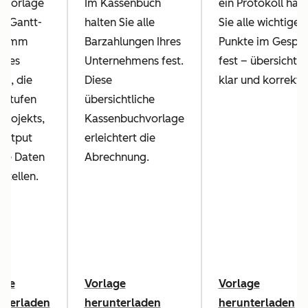
e Vorlage
Im Kassenbuch
ein Protokoll halt
in Gantt-
halten Sie alle
Sie alle wichtigen
gramm
Barzahlungen Ihres
Punkte im Gespr
t es
Unternehmens fest.
fest – übersichtlic
ch, die
Diese
klar und korrekt.
tstufen
übersichtliche
 Projekts,
Kassenbuchvorlage
Output
erleichtert die
die Daten
Abrechnung.
stellen.
age
Vorlage
Vorlage
nterladen
herunterladen
herunterladen