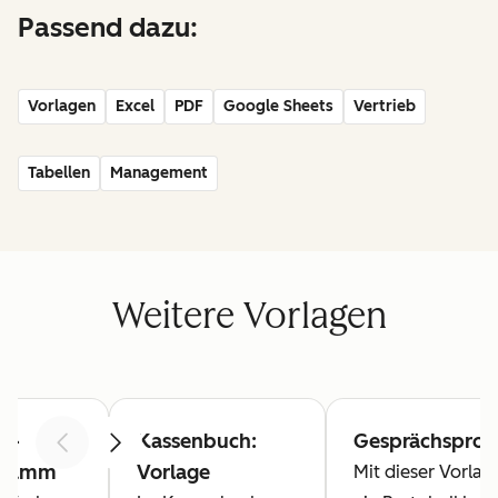
Passend dazu:
Vorlagen
Excel
PDF
Google Sheets
Vertrieb
Tabellen
Management
Weitere Vorlagen
t-
Kassenbuch:
Gesprächsprot
Zurück
Weiter
gramm
Vorlage
Mit dieser Vorlag