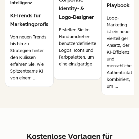
Intelligenz
Playbook
Identity- &
KI-Trends für
Logo-Designer
Loop-
Marketingprofis
Marketing
Erstellen Sie im
ist ein neuer
Handumdrehen
Von neuen Trends
vierteiliger
benutzerdefinierte
bis hin zu
Ansatz, der
Logos, Icons und
Strategien hinter
KI-Effizienz
Farbpaletten, um
den Kulissen
und
eine einzigartige
erfahren Sie, wie
menschliche
...
Spitzenteams KI
Authentizität
von einem ...
kombiniert,
um ...
Kostenlose Vorlagen für