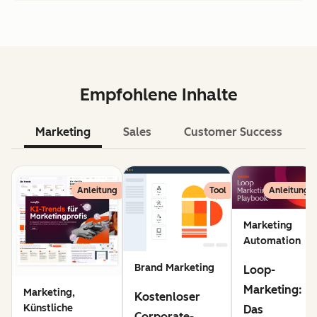
Empfohlene Inhalte
Marketing
Sales
Customer Success
KI
Anleitung
Tool
Anleitung
Marketing
Automation
Brand Marketing
Loop-
Marketing:
Marketing,
Kostenloser
Künstliche
Das
Corporate-