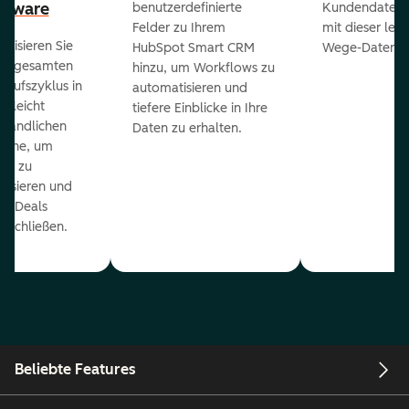
ftware
benutzerdefinierte
Kundendaten a
Felder zu Ihrem
mit dieser lei
ualisieren Sie
HubSpot Smart CRM
Wege-Daten-Sy
en gesamten
hinzu, um Workflows zu
kaufszyklus in
automatisieren und
er leicht
tiefere Einblicke in Ihre
ständlichen
Daten zu erhalten.
eline, um
ds zu
orisieren und
r Deals
uschließen.
Beliebte Features