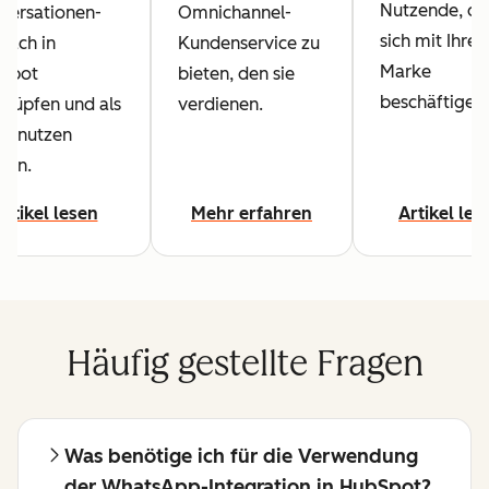
Nutzende, di
versationen-
Omnichannel-
sich mit Ihrer
fach in
Kundenservice zu
Marke
Spot
bieten, den sie
beschäftigen.
knüpfen und als
verdienen.
al nutzen
nen.
Artikel lesen
Mehr erfahren
Artikel les
Häufig gestellte Fragen
Was benötige ich für die Verwendung
der WhatsApp-Integration in HubSpot?