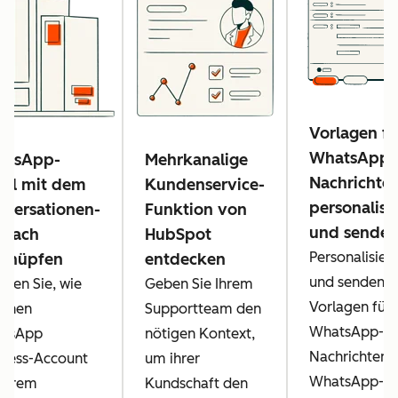
Vorlagen fü
WhatsApp-
atsApp-
Mehrkanalige
Nachrichte
al mit dem
Kundenservice-
personalisi
versationen-
Funktion von
und sende
tfach
HubSpot
Personalisier
rknüpfen
entdecken
und senden S
hren Sie, wie
Geben Sie Ihrem
Vorlagen für
einen
Supportteam den
WhatsApp-
tsApp
nötigen Kontext,
Nachrichten 
iness-Account
um ihrer
WhatsApp-
 Ihrem
Kundschaft den