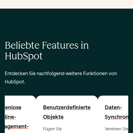
Beliebte Features in
HubSpot
Entdecken Sie nachfolgend weitere Funktionen von
HubSpot.
stenlose
Benutzerdefinierte
Daten-
peline-
Objekte
Synchronis
nagement-
Fügen Sie
Vereinen Sie al