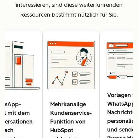
interessieren, sind diese weiterführenden
Ressourcen bestimmt nützlich für Sie.
Vorlagen fü
WhatsApp-
atsApp-
Mehrkanalige
Nachrichte
al mit dem
Kundenservice-
personalisi
versationen-
Funktion von
und sende
tfach
HubSpot