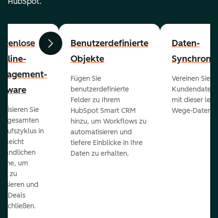
HubSpot.
stenlose
Benutzerdefinierte
Daten-
Zurück
Weiter
peline-
Objekte
Synchronis
nagement-
Fügen Sie
Vereinen Sie al
ftware
benutzerdefinierte
Kundendaten a
Felder zu Ihrem
mit dieser lei
ualisieren Sie
HubSpot Smart CRM
Wege-Daten-Sy
en gesamten
hinzu, um Workflows zu
kaufszyklus in
automatisieren und
er leicht
tiefere Einblicke in Ihre
ständlichen
Daten zu erhalten.
eline, um
ds zu
orisieren und
r Deals
uschließen.