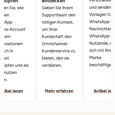
Personalisier
rknüpfen
entdecken
und senden S
hren Sie, wie
Geben Sie Ihrem
Vorlagen für
einen
Supportteam den
WhatsApp-
tsApp
nötigen Kontext,
Nachrichten 
iness-Account
um ihrer
WhatsApp-
 Ihrem
Kundschaft den
Nutzende, di
versationen-
Omnichannel-
sich mit Ihrer
fach in
Kundenservice zu
Marke
Spot
bieten, den sie
beschäftigen.
knüpfen und als
verdienen.
al nutzen
nen.
Artikel lesen
Mehr erfahren
Artikel les