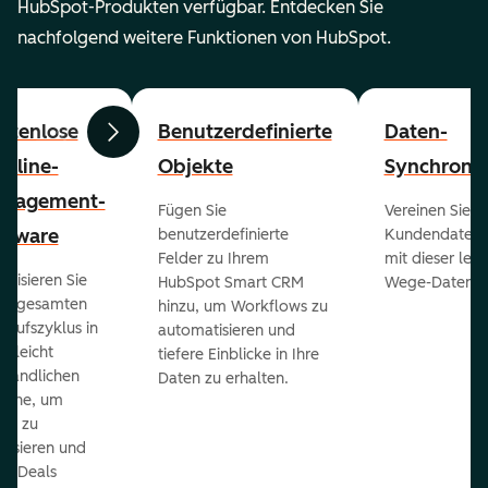
HubSpot-Produkten verfügbar. Entdecken Sie
nachfolgend weitere Funktionen von HubSpot.
stenlose
Benutzerdefinierte
Daten-
Zurück
Weiter
peline-
Objekte
Synchronis
nagement-
Fügen Sie
Vereinen Sie al
ftware
benutzerdefinierte
Kundendaten a
Felder zu Ihrem
mit dieser lei
ualisieren Sie
HubSpot Smart CRM
Wege-Daten-Sy
en gesamten
hinzu, um Workflows zu
kaufszyklus in
automatisieren und
er leicht
tiefere Einblicke in Ihre
ständlichen
Daten zu erhalten.
eline, um
ds zu
orisieren und
r Deals