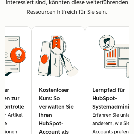
interessiert sind, könnten diese weiterführenden
Ressourcen hilfreich für Sie sein.
cher
Kostenloser
Lernpfad für
aden zur
Kurs: So
HubSpot-
kontrolle
verwalten Sie
Systemadminist
Ihren
sem Artikel
Erfahren Sie unter
HubSpot-
 Sie
anderem, wie Sie I
Account als
ationen
Accounts prüfen, I