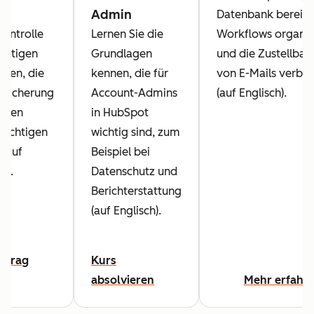
Admin
Datenbank bereini
ontrolle
Lernen Sie die
Workflows organis
chtigen
Grundlagen
und die Zustellbar
ten, die
kennen, die für
von E-Mails verbe
r Sicherung
Account-Admins
(auf Englisch).
Daten
in HubSpot
sichtigen
wichtig sind, zum
 (auf
Beispiel bei
h).
Datenschutz und
Berichterstattung
(auf Englisch).
eitrag
Kurs
absolvieren
Mehr erfahr