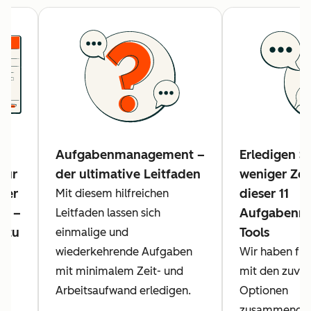
Aufgabenmanagement –
Erledigen S
zur
der ultimative Leitfaden
weniger Zei
der
dieser 11
Mit diesem hilfreichen
ät –
Aufgabenm
Leitfaden lassen sich
 zu
Tools
einmalige und
wiederkehrende Aufgaben
Wir haben für 
e
mit minimalem Zeit- und
mit den zuver
Arbeitsaufwand erledigen.
Optionen
,
zusammengest