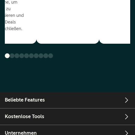
eline, um
ds zu
orisieren und
r Deals
uschließen.
Beliebte Features
Kostenlose Tools
Unternehmen