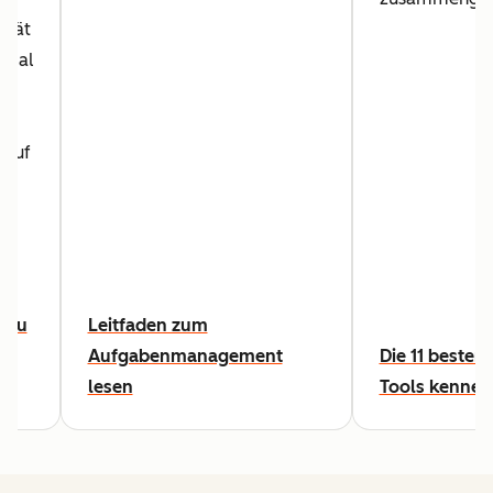
ität
 egal
 auf
,
 zu
Leitfaden zum
Aufgabenmanagement
Die 11 besten
lesen
Tools kennen