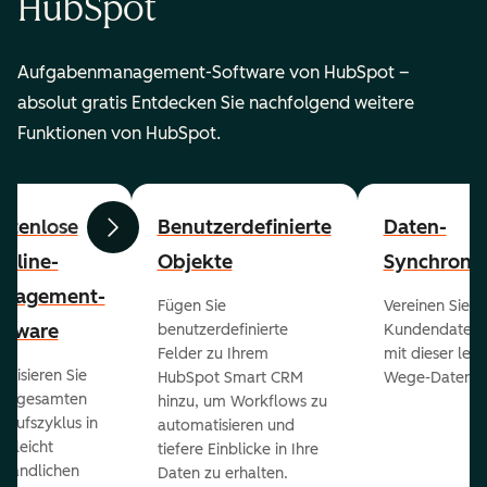
HubSpot
Aufgabenmanagement-Software von HubSpot –
absolut gratis Entdecken Sie nachfolgend weitere
Funktionen von HubSpot.
stenlose
Benutzerdefinierte
Daten-
Zurück
Weiter
peline-
Objekte
Synchronis
nagement-
Fügen Sie
Vereinen Sie al
ftware
benutzerdefinierte
Kundendaten a
Felder zu Ihrem
mit dieser lei
ualisieren Sie
HubSpot Smart CRM
Wege-Daten-Sy
en gesamten
hinzu, um Workflows zu
kaufszyklus in
automatisieren und
er leicht
tiefere Einblicke in Ihre
ständlichen
Daten zu erhalten.