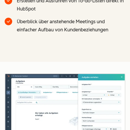
Erstellen und Ausführen von To-do-Listen direkt in
HubSpot
Überblick über anstehende Meetings und
einfacher Aufbau von Kundenbeziehungen
Z