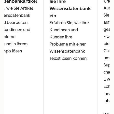
Chat
datenbankartikel
Sie Ihre
Autom
ie, wie Sie Artikel
Wissensdatenbank
Sie A
issensdatenbank
ein
auf h
 und bearbeiten,
Erfahren Sie, wie Ihre
geste
e Kundinnen und
Kundinnen und
Frage
robleme
Kunden ihre
biete
ig und in ihrem
Probleme mit einer
Chatb
Tempo lösen
Wissensdatenbank
um di
selbst lösen können.
Suppo
chatt
Live-
Echtz
Ihren
Inter