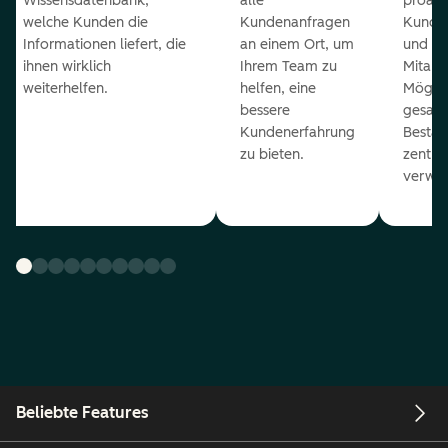
Wissensdatenbank,
alle
proakt
welche Kunden die
Kundenanfragen
Kunde
Informationen liefert, die
an einem Ort, um
und ge
ihnen wirklich
Ihrem Team zu
Mitarb
weiterhelfen.
helfen, eine
Möglich
bessere
gesam
Kundenerfahrung
Bestan
zu bieten.
zentral
verwal
Beliebte Features