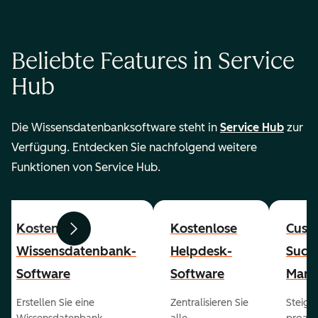
Beliebte Features in Service
Hub
Die Wissensdatenbanksoftware steht in
Service Hub
zur
Verfügung. Entdecken Sie nachfolgend weitere
Funktionen von Service Hub.
Kostenlose
Kostenlose
Cust
Zurück
Weiter
Wissensdatenbank-
Helpdesk-
Succ
Software
Software
Mana
Erstellen Sie eine
Zentralisieren Sie
Steiger