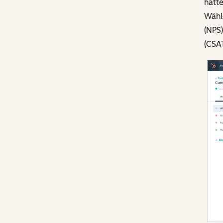
hatt
Wähl
(NPS)
(CSA