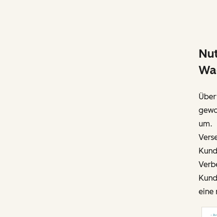
Nut
Wa
Über
gewo
um.
Vers
Kunde
Verbe
Kunde
eine