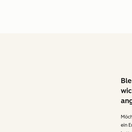
Ble
wic
an
Möch
ein 