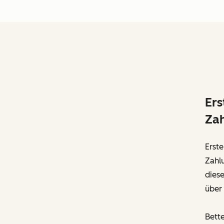
Ers
Zah
Erste
Zahlu
diese
über
Bette