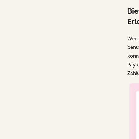
Bie
Erl
Wenn 
benu
könne
Pay u
Zahl