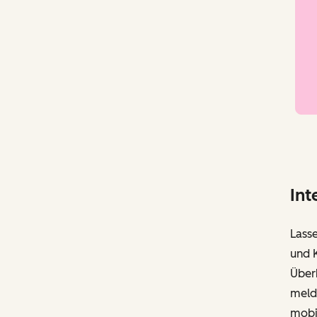
Int
Lasse
und 
Überb
meld
mobi