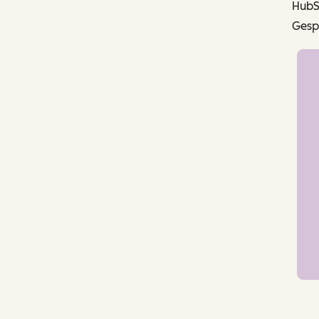
HubS
Gesp