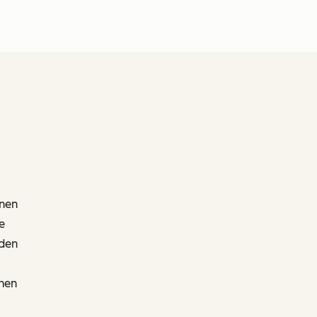
nnen
e
den
nen