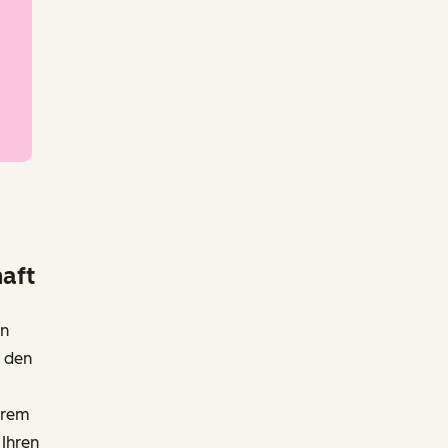
aft
en
e den
hrem
Ihren