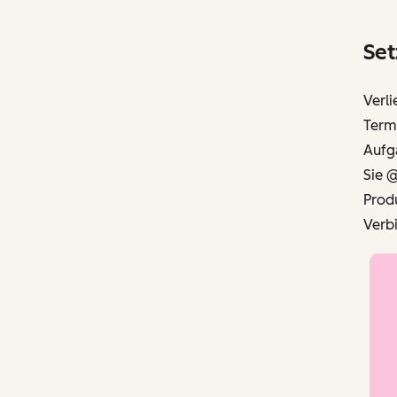
Set
Verli
Termi
Aufg
Sie @
Produ
Verbi