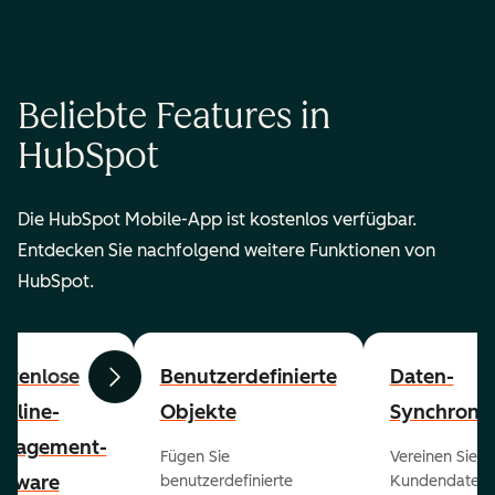
Beliebte Features in
HubSpot
Die HubSpot Mobile-App ist kostenlos verfügbar.
Entdecken Sie nachfolgend weitere Funktionen von
HubSpot.
stenlose
Benutzerdefinierte
Daten-
Zurück
Weiter
peline-
Objekte
Synchronis
nagement-
Fügen Sie
Vereinen Sie al
ftware
benutzerdefinierte
Kundendaten a