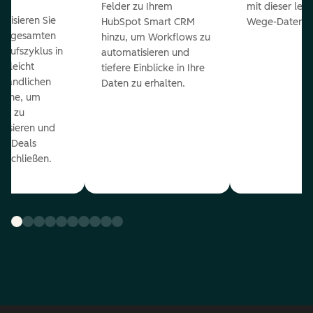
Felder zu Ihrem
mit dieser lei
ualisieren Sie
HubSpot Smart CRM
Wege-Daten-Sy
en gesamten
hinzu, um Workflows zu
kaufszyklus in
automatisieren und
er leicht
tiefere Einblicke in Ihre
ständlichen
Daten zu erhalten.
eline, um
ds zu
orisieren und
r Deals
uschließen.