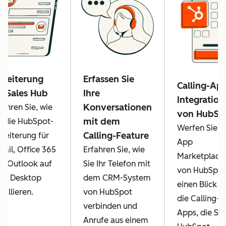
rweiterung
Erfassen Sie
Calling-Ap
r Sales Hub
Ihre
Integratio
Konversationen
fahren Sie, wie
von HubSp
mit dem
e die HubSpot-
Werfen Sie i
Calling-Feature
weiterung für
App
ail, Office 365
Erfahren Sie, wie
Marketplace
d Outlook auf
Sie Ihr Telefon mit
von HubSpot
em Desktop
dem CRM-System
einen Blick a
stallieren.
von HubSpot
die Calling-
verbinden und
Apps, die Sie
Anrufe aus einem