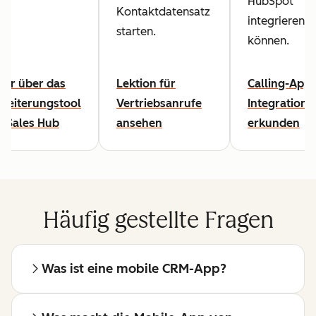
HubSpot
Kontaktdatensatz
integrieren
starten.
können.
hr über das
Lektion für
Calling-App-
weiterungstool
Vertriebsanrufe
Integratione
r Sales Hub
ansehen
erkunden
Häufig gestellte Fragen
Was ist eine mobile CRM-App?