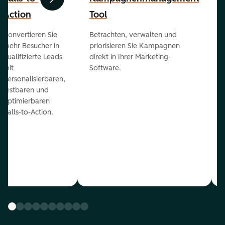
Zurück
Weiter
Action
Tool
Konvertieren Sie
Betrachten, verwalten und
mehr Besucher in
priorisieren Sie Kampagnen
qualifizierte Leads
direkt in Ihrer Marketing-
mit
Software.
personalisierbaren,
testbaren und
optimierbaren
Calls-to-Action.