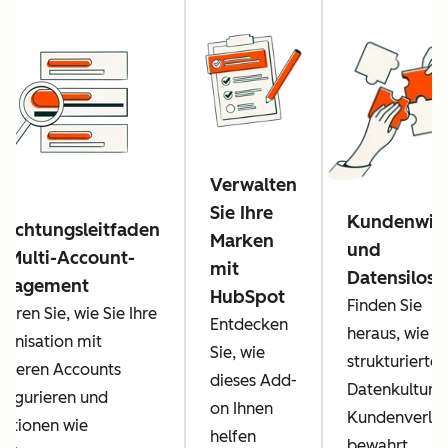
Verwalten
Sie Ihre
Kundenwis
nrichtungsleitfaden
Marken
und
r Multi-Account-
mit
Datensilos
nagement
HubSpot
Finden Sie
ahren Sie, wie Sie Ihre
Entdecken
heraus, wie e
ganisation mit
Sie, wie
strukturierte
hreren Accounts
dieses Add-
Datenkultur v
nfigurieren und
on Ihnen
Kundenverlus
nktionen wie
helfen
bewahrt.