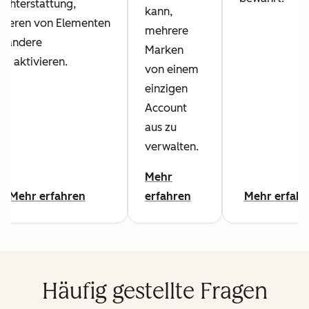
ichterstattung,
kann,
pieren von Elementen
mehrere
d andere
Marken
ls aktivieren.
von einem
einzigen
Account
aus zu
verwalten.
Mehr
Mehr erfahren
erfahren
Mehr erfahr
Häufig gestellte Fragen