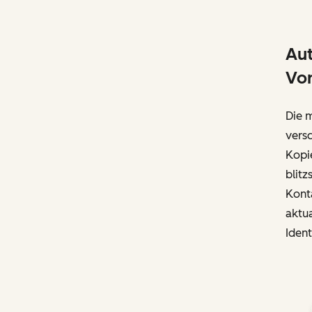
Aut
Vo
Die 
vers
Kopi
blitz
Kont
aktua
Ident