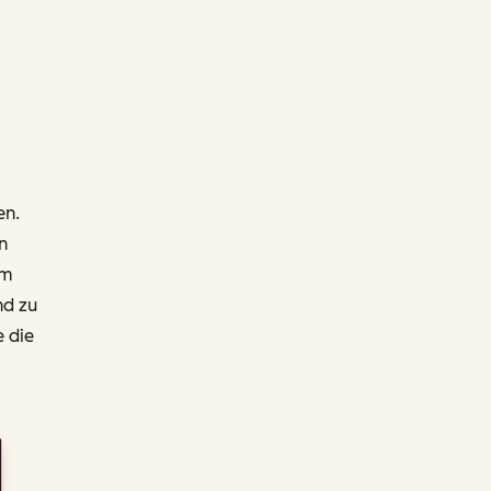
en.
n
um
nd zu
e die