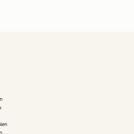
n
u
len
n.