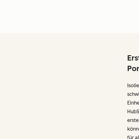
Ers
Por
Isol
schwi
Einh
HubSp
erste
könn
für a