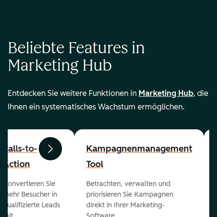
Beliebte Features in
Marketing Hub
Entdecken Sie weitere Funktionen in
Marketing Hub
, die
Ihnen ein systematisches Wachstum ermöglichen.
Calls-to-
Kampagnenmanagement
Zurück
Weiter
Action
Tool
Konvertieren Sie
Betrachten, verwalten und
mehr Besucher in
priorisieren Sie Kampagnen
qualifizierte Leads
direkt in Ihrer Marketing-
mit
Software.