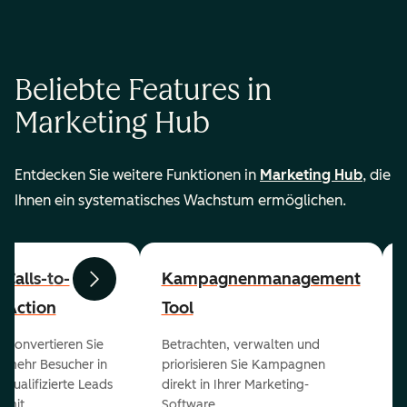
Beliebte Features in
Marketing Hub
Entdecken Sie weitere Funktionen in
Marketing Hub
, die
Ihnen ein systematisches Wachstum ermöglichen.
Calls-to-
Kampagnenmanagement
Zurück
Weiter
Action
Tool
Konvertieren Sie
Betrachten, verwalten und
mehr Besucher in
priorisieren Sie Kampagnen
qualifizierte Leads
direkt in Ihrer Marketing-
mit
Software.