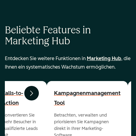
Beliebte Features in
Marketing Hub
Entdecken Sie weitere Funktionen in
Marketing Hub
, die
Ihnen ein systematisches Wachstum ermöglichen.
Calls-to-
Kampagnenmanagement
Zurück
Weiter
Action
Tool
Konvertieren Sie
Betrachten, verwalten und
mehr Besucher in
priorisieren Sie Kampagnen
qualifizierte Leads
direkt in Ihrer Marketing-
mit
Software.