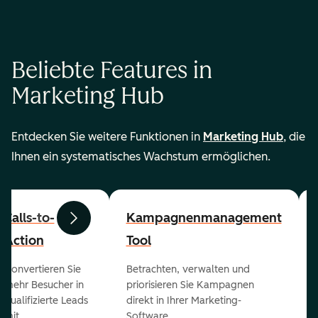
Beliebte Features in
Marketing Hub
Entdecken Sie weitere Funktionen in
Marketing Hub
, die
Ihnen ein systematisches Wachstum ermöglichen.
Calls-to-
Kampagnenmanagement
Zurück
Weiter
Action
Tool
Konvertieren Sie
Betrachten, verwalten und
mehr Besucher in
priorisieren Sie Kampagnen
qualifizierte Leads
direkt in Ihrer Marketing-
mit
Software.