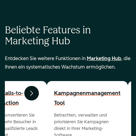
Beliebte Features in
Marketing Hub
Entdecken Sie weitere Funktionen in
Marketing Hub
, die
Ihnen ein systematisches Wachstum ermöglichen.
Calls-to-
Kampagnenmanagement
Zurück
Weiter
Action
Tool
Konvertieren Sie
Betrachten, verwalten und
mehr Besucher in
priorisieren Sie Kampagnen
qualifizierte Leads
direkt in Ihrer Marketing-
mit
Software.