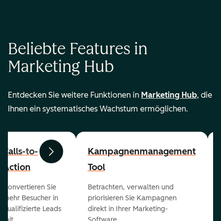
Beliebte Features in
Marketing Hub
Entdecken Sie weitere Funktionen in
Marketing Hub
, die
Ihnen ein systematisches Wachstum ermöglichen.
Calls-to-
Kampagnenmanagement
Zurück
Weiter
Action
Tool
Konvertieren Sie
Betrachten, verwalten und
mehr Besucher in
priorisieren Sie Kampagnen
qualifizierte Leads
direkt in Ihrer Marketing-
mit
Software.