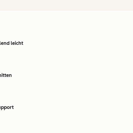
lend leicht
nitten
upport