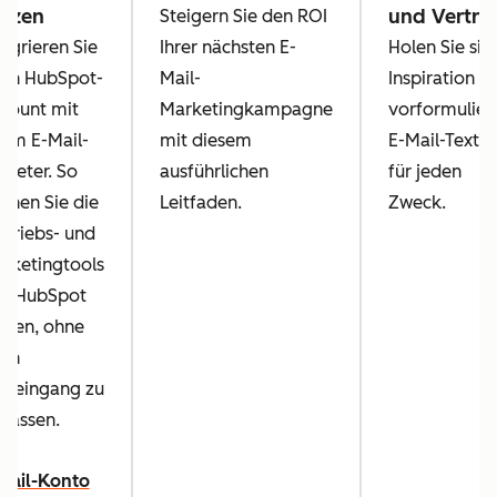
utzen
und Vertri
Steigern Sie den ROI
tegrieren Sie
Ihrer nächsten E-
Holen Sie sic
ren HubSpot-
Mail-
Inspiration m
count mit
Marketingkampagne
vorformulier
rem E-Mail-
mit diesem
E-Mail-Texte
bieter. So
ausführlichen
für jeden
nnen Sie die
Leitfaden.
Zweck.
rtriebs- und
rketingtools
n HubSpot
tzen, ohne
ren
steingang zu
rlassen.
Mail-Konto