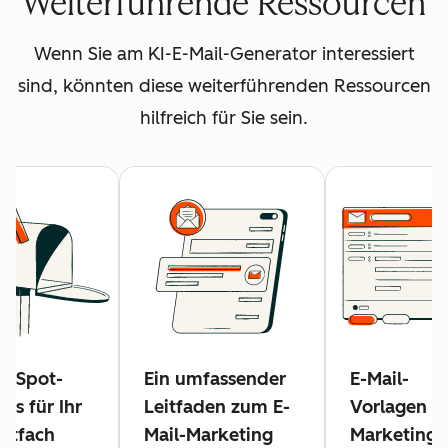
Weiterführende Ressourcen
Wenn Sie am KI-E-Mail-Generator interessiert
sind, könnten diese weiterführenden Ressourcen
hilfreich für Sie sein.
ubSpot-
Ein umfassender
E-Mail-
ols für Ihr
Leitfaden zum E-
Vorlagen fü
stfach
Mail-Marketing
Marketing