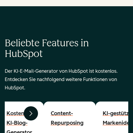
Beliebte Features in
HubSpot
Der KI-E-Mail-Generator von HubSpot ist kostenlos.
Entdecken Sie nachfolgend weitere Funktionen von
HubSpot.
Kostenloser
Content-
KI-gestützt
Zurück
Weiter
KI-Blog-
Repurposing
Markenident
Generator