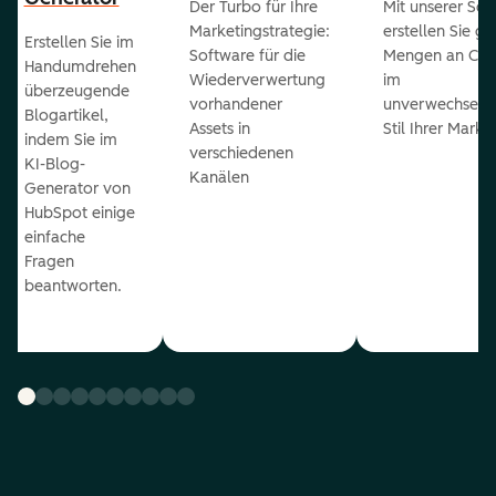
Der Turbo für Ihre
Mit unserer Sof
Marketingstrategie:
erstellen Sie g
Erstellen Sie im
Software für die
Mengen an Con
Handumdrehen
Wiederverwertung
im
überzeugende
vorhandener
unverwechselb
Blogartikel,
Assets in
Stil Ihrer Marke
indem Sie im
verschiedenen
KI-Blog-
Kanälen
Generator von
HubSpot einige
einfache
Fragen
beantworten.