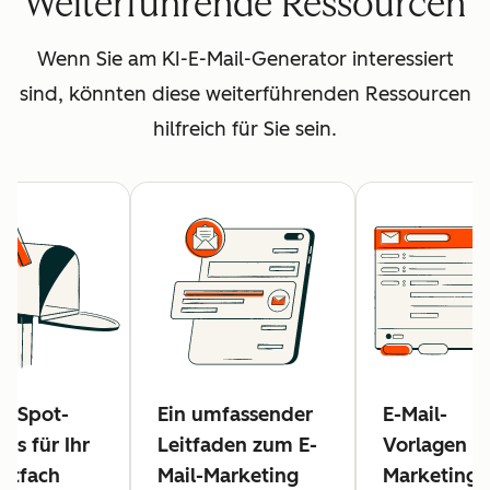
Weiterführende Ressourcen
Wenn Sie am KI-E-Mail-Generator interessiert
sind, könnten diese weiterführenden Ressourcen
hilfreich für Sie sein.
ubSpot-
Ein umfassender
E-Mail-
ols für Ihr
Leitfaden zum E-
Vorlagen fü
stfach
Mail-Marketing
Marketing