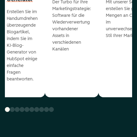
Der Turbo für Ihre
Mit unserer Sof
Marketingstrategie:
erstellen Sie g
Erstellen Sie im
Software für die
Mengen an Con
Handumdrehen
Wiederverwertung
im
überzeugende
vorhandener
unverwechselb
Blogartikel,
Assets in
Stil Ihrer Marke
indem Sie im
verschiedenen
KI-Blog-
Kanälen
Generator von
HubSpot einige
einfache
Fragen
beantworten.