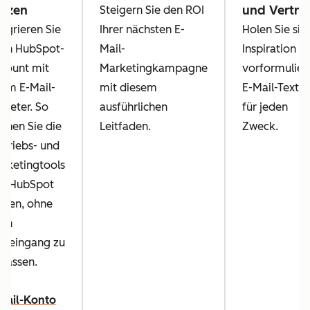
utzen
und Vertri
Steigern Sie den ROI
tegrieren Sie
Ihrer nächsten E-
Holen Sie sic
ren HubSpot-
Mail-
Inspiration m
count mit
Marketingkampagne
vorformulier
rem E-Mail-
mit diesem
E-Mail-Texte
bieter. So
ausführlichen
für jeden
nnen Sie die
Leitfaden.
Zweck.
rtriebs- und
rketingtools
n HubSpot
tzen, ohne
ren
steingang zu
rlassen.
Mail-Konto