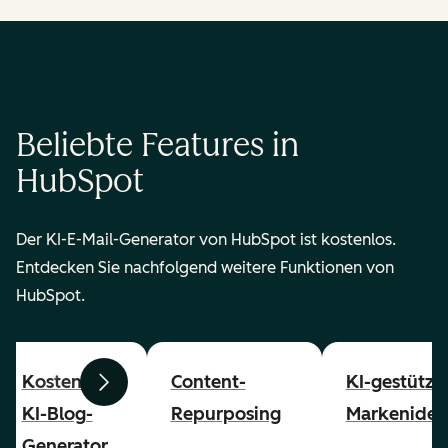
Beliebte Features in
HubSpot
Der KI-E-Mail-Generator von HubSpot ist kostenlos.
Entdecken Sie nachfolgend weitere Funktionen von
HubSpot.
Kostenloser
Content-
KI-gestützt
Zurück
Weiter
KI-Blog-
Repurposing
Markenident
Generator