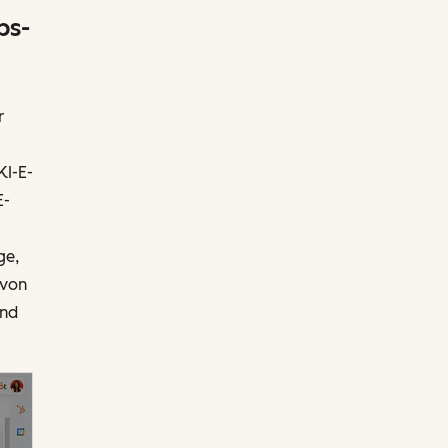
bs-
r
KI-E-
E-
ge,
 von
und