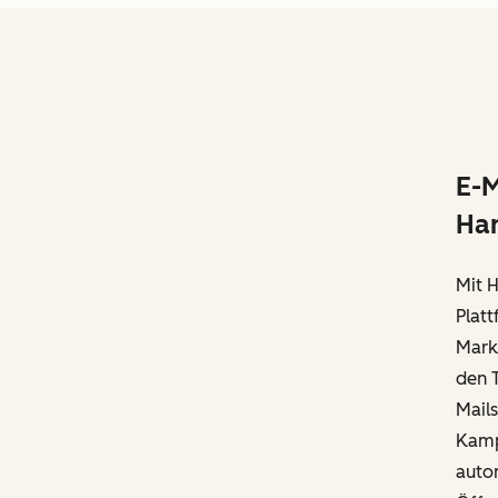
E-
Ha
Mit H
Platt
Marke
den T
Mails
Kamp
auto