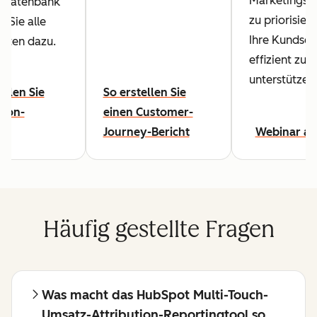
Marketingstr
sdatenbank
zu priorisier
n Sie alle
Ihre Kundsch
eiten dazu.
effizient zu
unterstützen
ellen Sie
So erstellen Sie
tion-
einen Customer-
te
Journey-Bericht
Webinar a
Häufig gestellte Fragen
Was macht das HubSpot Multi-Touch-
Umsatz-Attribution-Reportingtool so