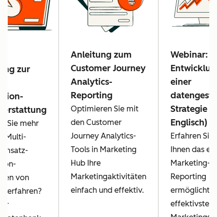
Anleitung zum
Webinar:
Customer Journey
Entwicklun
ung zur
Analytics-
einer
z-
Reporting
datengestü
ution-
Strategie (
Optimieren Sie mit
terstattung
Englisch)
den Customer
n Sie mehr
Journey Analytics-
Erfahren Sie,
e Multi-
Tools in Marketing
Ihnen das er
Umsatz-
Hub Ihre
Marketing-
tion-
Marketingaktivitäten
Reporting
onen von
einfach und effektiv.
ermöglicht, I
t erfahren?
effektivsten
rer