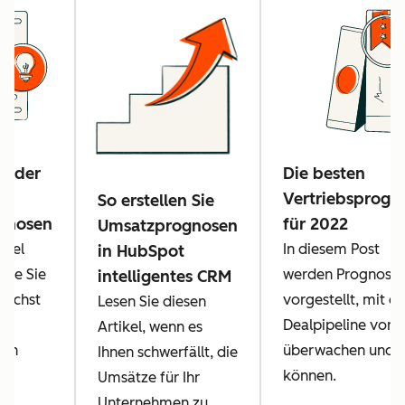
ender
Die besten
zu
Vertriebsprogn
So erstellen Sie
gnosen
für 2022
Umsatzprognosen
ikel
In diesem Post
in HubSpot
 wie Sie
werden Prognos
intelligentes CRM
lichst
vorgestellt, mit de
Lesen Sie diesen
Dealpipeline vora
Artikel, wenn es
ren
überwachen und o
Ihnen schwerfällt, die
können.
Umsätze für Ihr
Unternehmen zu