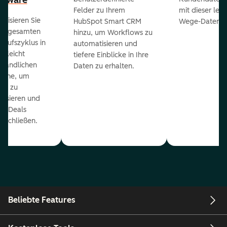
ftware
Felder zu Ihrem
mit dieser lei
ualisieren Sie
HubSpot Smart CRM
Wege-Daten-Sy
en gesamten
hinzu, um Workflows zu
kaufszyklus in
automatisieren und
er leicht
tiefere Einblicke in Ihre
ständlichen
Daten zu erhalten.
eline, um
ds zu
orisieren und
r Deals
uschließen.
Beliebte Features