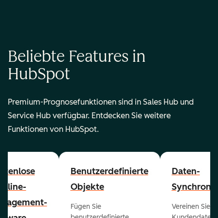
Beliebte Features in
HubSpot
Premium-Prognosefunktionen sind in Sales Hub und
Service Hub verfügbar. Entdecken Sie weitere
Funktionen von HubSpot.
stenlose
Benutzerdefinierte
Daten-
peline-
Objekte
Synchronis
nagement-
Fügen Sie
Vereinen Sie al
benutzerdefinierte
Kundendaten a