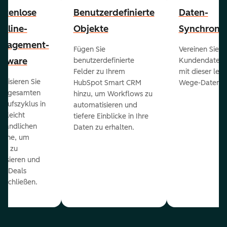
stenlose
Benutzerdefinierte
Daten-
peline-
Objekte
Synchronis
nagement-
Fügen Sie
Vereinen Sie al
ftware
benutzerdefinierte
Kundendaten a
Felder zu Ihrem
mit dieser lei
ualisieren Sie
HubSpot Smart CRM
Wege-Daten-Sy
en gesamten
hinzu, um Workflows zu
kaufszyklus in
automatisieren und
er leicht
tiefere Einblicke in Ihre
ständlichen
Daten zu erhalten.
eline, um
ds zu
orisieren und
r Deals
uschließen.