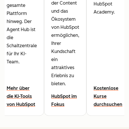
der Content
HubSpot
gesamte
und das
Academy.
Plattform
Ökosystem
hinweg. Der
von HubSpot
Agent Hub ist
ermöglichen,
die
Ihrer
Schaltzentrale
Kundschaft
für Ihr KI-
ein
Team.
attraktives
Erlebnis zu
bieten.
Mehr über
Kostenlose
die KI-Tools
HubSpot im
Kurse
von HubSpot
Fokus
durchsuchen