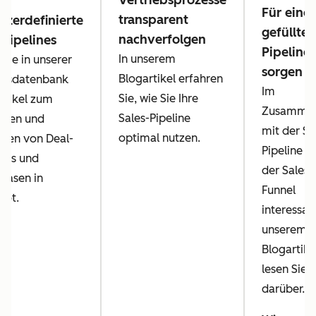
Vertriebsprozesse
Für eine 
transparent
tzerdefinierte
gefüllte
nachverfolgen
-Pipelines
Pipeline
In unserem
 Sie in unserer
sorgen
Blogartikel erfahren
ensdatenbank
Im
Sie, wie Sie Ihre
rtikel zum
Zusamme
Sales-Pipeline
chten und
mit der Sa
optimal nutzen.
sen von Deal-
Pipeline is
ines und
der Sales-
hasen in
Funnel
pot.
interessant
unserem
Blogartike
lesen Sie 
darüber.