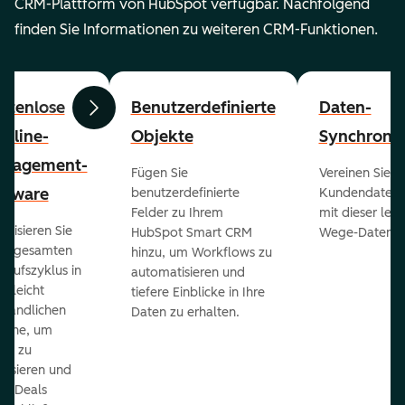
CRM-Plattform von HubSpot verfügbar. Nachfolgend
finden Sie Informationen zu weiteren CRM-Funktionen.
stenlose
Benutzerdefinierte
Daten-
Zurück
Weiter
peline-
Objekte
Synchronis
nagement-
Fügen Sie
Vereinen Sie al
ftware
benutzerdefinierte
Kundendaten a
Felder zu Ihrem
mit dieser lei
ualisieren Sie
HubSpot Smart CRM
Wege-Daten-Sy
en gesamten
hinzu, um Workflows zu
kaufszyklus in
automatisieren und
er leicht
tiefere Einblicke in Ihre
ständlichen
Daten zu erhalten.
eline, um
ds zu
orisieren und
r Deals