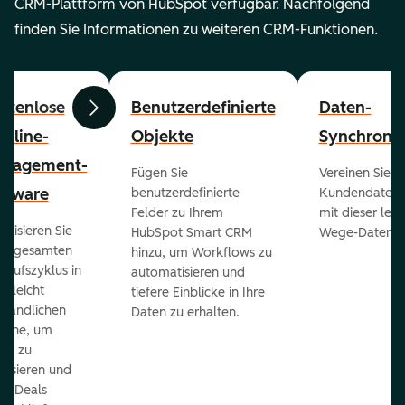
CRM-Plattform von HubSpot verfügbar. Nachfolgend
finden Sie Informationen zu weiteren CRM-Funktionen.
stenlose
Benutzerdefinierte
Daten-
Zurück
Weiter
peline-
Objekte
Synchronis
nagement-
Fügen Sie
Vereinen Sie al
ftware
benutzerdefinierte
Kundendaten a
Felder zu Ihrem
mit dieser lei
ualisieren Sie
HubSpot Smart CRM
Wege-Daten-Sy
en gesamten
hinzu, um Workflows zu
kaufszyklus in
automatisieren und
er leicht
tiefere Einblicke in Ihre
ständlichen
Daten zu erhalten.
eline, um
ds zu
orisieren und
r Deals