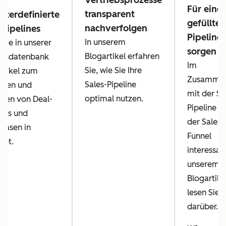
Vertriebsprozesse
Für eine 
transparent
tzerdefinierte
gefüllte
nachverfolgen
-Pipelines
Pipeline
In unserem
 Sie in unserer
sorgen
Blogartikel erfahren
ensdatenbank
Im
Sie, wie Sie Ihre
rtikel zum
Zusamme
Sales-Pipeline
chten und
mit der Sa
optimal nutzen.
sen von Deal-
Pipeline is
ines und
der Sales-
hasen in
Funnel
pot.
interessant
unserem
Blogartike
lesen Sie 
darüber.