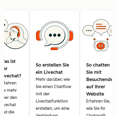
Was ist
So erstellen Sie
So chatten
der
ein Livechat
Sie mit
Livechat?
Besuchenden
Mehr darüber, wie
Erfahren
auf Ihrer
Sie einen Chatflow
Sie mehr
Website
mit der
über den
Livechatfunktion
Erfahren Sie,
Livechat
erstellen, um eine
wie Sie Ihr
und die
Verbindung
Chatprofil