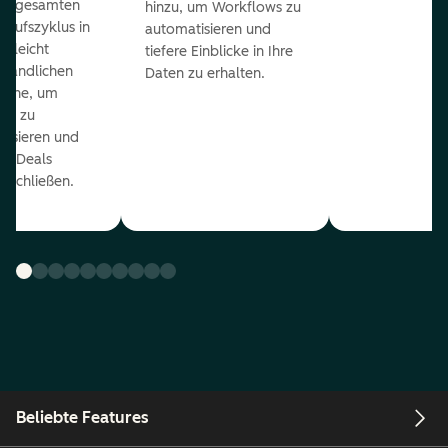
en gesamten
hinzu, um Workflows zu
kaufszyklus in
automatisieren und
er leicht
tiefere Einblicke in Ihre
ständlichen
Daten zu erhalten.
eline, um
ds zu
orisieren und
r Deals
uschließen.
Beliebte Features