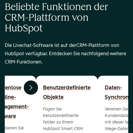
Beliebte Funktionen der
CRM-Plattform von
HubSpot
Die Livechat-Software ist auf derCRM-Plattform von
HubSpot verfügbar. Entdecken Sie nachfolgend weitere
CRM-Funktionen.
stenlose
Benutzerdefinierte
Daten-
Zurück
Weiter
peline-
Objekte
Synchronis
nagement-
Fügen Sie
Vereinen Sie al
ftware
benutzerdefinierte
Kundendaten a
Felder zu Ihrem
mit dieser lei
ualisieren Sie
HubSpot Smart CRM
Wege-Daten-Sy