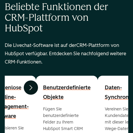
Beliebte Funktionen der
CRM-Plattform von
HubSpot
Die Livechat-Software ist auf derCRM-Plattform von
HubSpot verfügbar. Entdecken Sie nachfolgend weitere
CRM-Funktionen.
stenlose
Benutzerdefinierte
Daten-
Zurück
Weiter
peline-
Objekte
Synchronis
nagement-
Fügen Sie
Vereinen Sie al
ftware
benutzerdefinierte
Kundendaten a
Felder zu Ihrem
mit dieser lei
ualisieren Sie
HubSpot Smart CRM
Wege-Daten-Sy