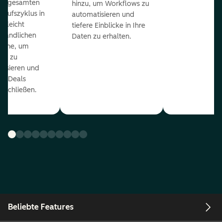
en gesamten
hinzu, um Workflows zu
kaufszyklus in
automatisieren und
er leicht
tiefere Einblicke in Ihre
ständlichen
Daten zu erhalten.
eline, um
ds zu
orisieren und
r Deals
uschließen.
Beliebte Features