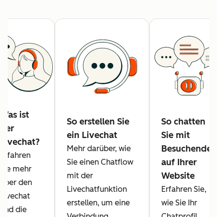
Was ist
So erstellen Sie
So chatten
der
ein Livechat
Sie mit
Livechat?
Besuchenden
Mehr darüber, wie
Erfahren
auf Ihrer
Sie einen Chatflow
Sie mehr
Website
mit der
über den
Livechatfunktion
Erfahren Sie,
Livechat
erstellen, um eine
wie Sie Ihr
und die
Verbindung
Chatprofil