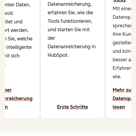
Tools
Datenanreicherung,
ligenter Daten,
Mit einer 
erfahren Sie, wie die
innvoll
Datenqual
Tools funktionieren,
reitet und
sprechen 
und starten Sie mit
siert werden.
Ihre Kund
der
ren Sie, welche
gezielter 
Datenanreicherung in
ile intelligente
und könn
HubSpot.
 mit sich
besser arb
en.
Erfahren S
wie.
 über
Mehr zur
nanreicherung
Datenqual
hren
Erste Schritte
lesen