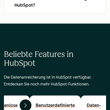
HubSpot?
Beliebte Features in
HubSpot
Die Datenanreicherung ist in HubSpot verfügbar.
Entdecken Sie noch mehr HubSpot-Funktionen.
stenlose
Benutzerdefinierte
Daten-
Zurück
Weiter