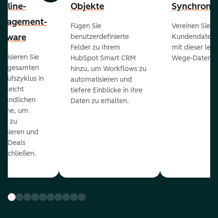
peline-
Objekte
Synchronis
nagement-
Fügen Sie
Vereinen Sie al
ftware
benutzerdefinierte
Kundendaten a
Felder zu Ihrem
mit dieser lei
ualisieren Sie
HubSpot Smart CRM
Wege-Daten-Sy
en gesamten
hinzu, um Workflows zu
kaufszyklus in
automatisieren und
er leicht
tiefere Einblicke in Ihre
ständlichen
Daten zu erhalten.
eline, um
ds zu
orisieren und
r Deals
uschließen.