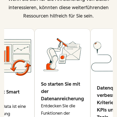
interessieren, könnten diese weiterführenden
Ressourcen hilfreich für Sie sein.
So starten Sie mit
Datenqua
der
ist Smart
verbesse
Datenanreicherung
?
Kriterien
Entdecken Sie die
 Data ist eine
KPIs und
Funktionen der
lung