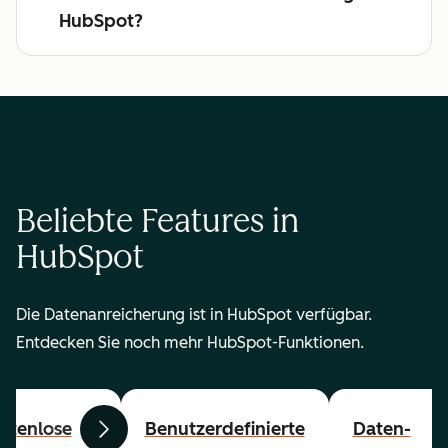
HubSpot?
Beliebte Features in
HubSpot
Die Datenanreicherung ist in HubSpot verfügbar.
Entdecken Sie noch mehr HubSpot-Funktionen.
stenlose
Benutzerdefinierte
Daten-
Zurück
Weiter