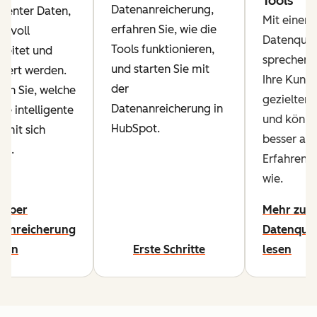
Tools
Datenanreicherung,
ligenter Daten,
Mit einer 
erfahren Sie, wie die
innvoll
Datenqual
Tools funktionieren,
reitet und
sprechen 
und starten Sie mit
siert werden.
Ihre Kund
der
ren Sie, welche
gezielter 
Datenanreicherung in
ile intelligente
und könn
HubSpot.
 mit sich
besser arb
en.
Erfahren S
wie.
 über
Mehr zur
nanreicherung
Datenqual
hren
Erste Schritte
lesen