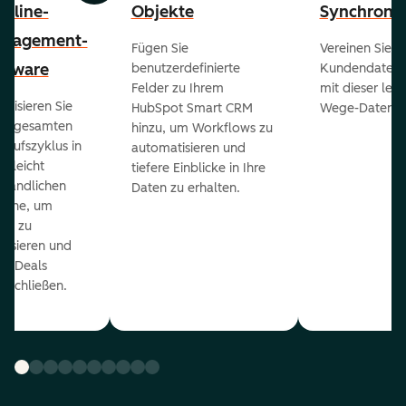
peline-
Objekte
Synchronis
nagement-
Fügen Sie
Vereinen Sie al
ftware
benutzerdefinierte
Kundendaten a
Felder zu Ihrem
mit dieser lei
ualisieren Sie
HubSpot Smart CRM
Wege-Daten-Sy
en gesamten
hinzu, um Workflows zu
kaufszyklus in
automatisieren und
er leicht
tiefere Einblicke in Ihre
ständlichen
Daten zu erhalten.
eline, um
ds zu
orisieren und
r Deals
uschließen.