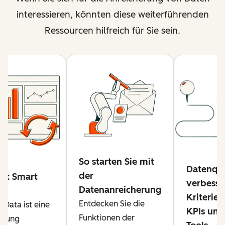
interessieren, könnten diese weiterführenden
Ressourcen hilfreich für Sie sein.
So starten Sie mit
Datenqua
der
ist Smart
verbesse
Datenanreicherung
?
Kriterien
Entdecken Sie die
 Data ist eine
KPIs und
Funktionen der
lung