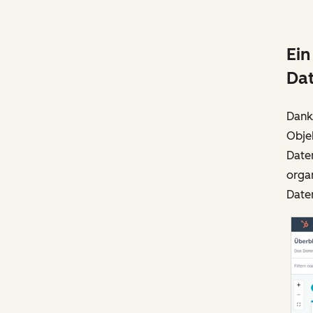
Ein
Da
Dank
Obje
Date
organ
Daten