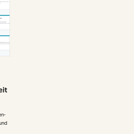
eit
en-
 und