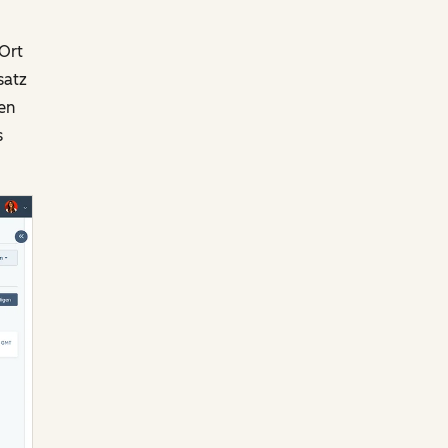
Ort
satz
en
s