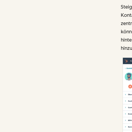
Steig
Kont
zentr
könne
hinte
hinz