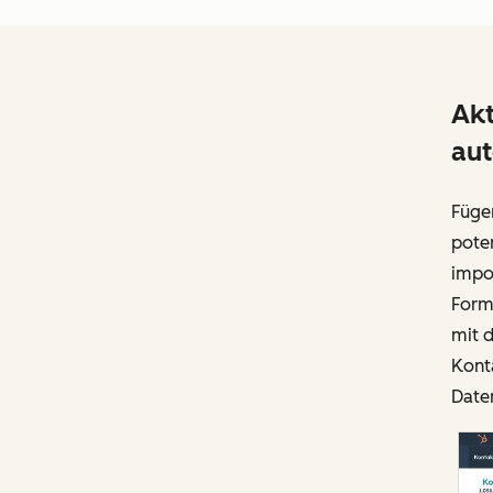
Akt
aut
Fügen
poten
impor
Form
mit 
Kont
Date