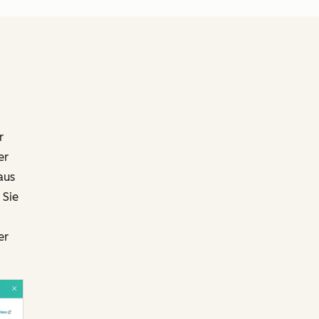
r
er
aus
 Sie
er