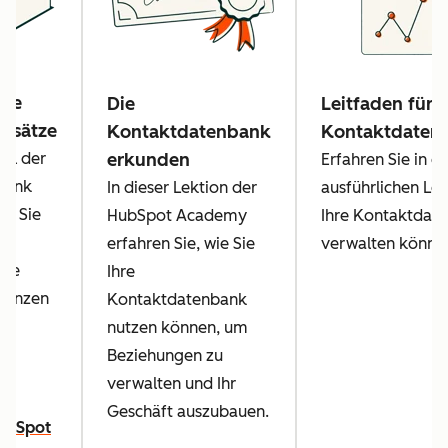
Sie
Die
Leitfaden für
nsätze
Kontaktdatenbank
Kontaktdate
kel der
erkunden
Erfahren Sie in d
bank
In dieser Lektion der
ausführlichen Lei
ie Sie
HubSpot Academy
Ihre Kontaktdat
e
erfahren Sie, wie Sie
verwalten könne
hre
Ihre
gänzen
Kontaktdatenbank
nutzen können, um
Beziehungen zu
verwalten und Ihr
Geschäft auszubauen.
HubSpot