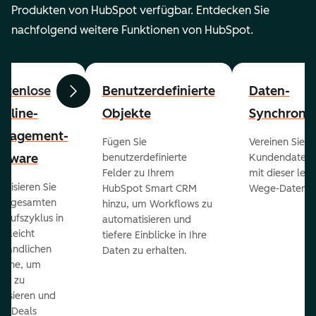
Produkten von HubSpot verfügbar. Entdecken Sie
nachfolgend weitere Funktionen von HubSpot.
stenlose
Benutzerdefinierte
Daten-
Zurück
Weiter
peline-
Objekte
Synchronis
nagement-
Fügen Sie
Vereinen Sie al
ftware
benutzerdefinierte
Kundendaten a
Felder zu Ihrem
mit dieser lei
ualisieren Sie
HubSpot Smart CRM
Wege-Daten-Sy
en gesamten
hinzu, um Workflows zu
kaufszyklus in
automatisieren und
er leicht
tiefere Einblicke in Ihre
ständlichen
Daten zu erhalten.
eline, um
ds zu
orisieren und
r Deals